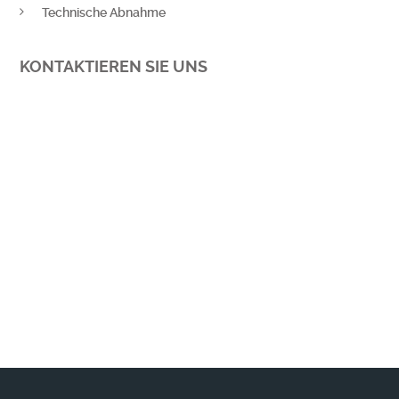
Technische Abnahme
KONTAKTIEREN SIE UNS
Wir benachrichtigen Sie gerne, wenn es
Neuerungen + Wissenswertes zu berichten
gibt!
MEHR