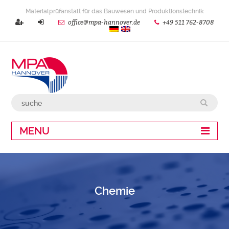
Materialprüfanstalt für das Bauwesen und Produktionstechnik
office@mpa-hannover.de
+49 511 762-8708
MENU
Chemie