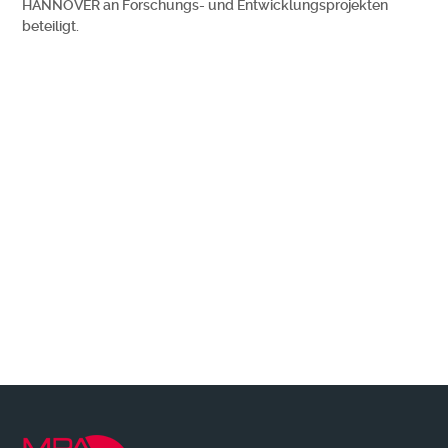
HANNOVER an Forschungs- und Entwicklungsprojekten
beteiligt.
Wir benachrichtigen Sie gerne, wenn es
Neuerungen + Wissenswertes zu berichten
gibt!
MEHR