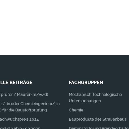
n es Neuerungen + Wissenswertes zu berichten 
LLE BEITRÄGE
FACHGRUPPEN
fprüfer / Maurer (m/w/d)
Mechanisch-technologische
Untersuchungen
r/-in oder Chemieingenieur/-in
 für die Baustoffprüfung
Chemie
achwuchspreis 2024
Bauprodukte des Straßenbaus
isliste ab 01.09.2025
Dämmstoffe und Brandverhalte